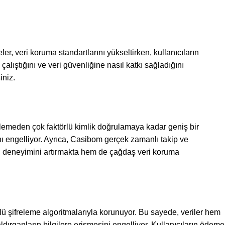
r, veri koruma standartlarını yükseltirken, kullanıcıların
çalıştığını ve veri güvenliğine nasıl katkı sağladığını
iniz.
frelemeden çok faktörlü kimlik doğrulamaya kadar geniş bir
ını engelliyor. Ayrıca, Casibom gerçek zamanlı takip ve
ıcı deneyimini artırmakta hem de çağdaş veri koruma
üçlü şifreleme algoritmalarıyla korunuyor. Bu sayede, veriler hem
dırganların bilgilere erişmesini engelliyor. Kullanıcıların ödeme