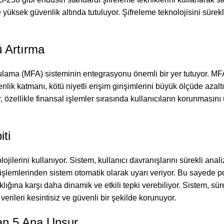
mle yüksek güvenlik altında tutuluyor. Şifreleme teknolojisini süre
 Artırma
ulama (MFA) sisteminin entegrasyonu önemli bir yer tutuyor. MFA,
enlik katmanı, kötü niyetli erişim girişimlerini büyük ölçüde azal
özellikle finansal işlemler sırasında kullanıcıların korunmasın
ti
lerini kullanıyor. Sistem, kullanıcı davranışlarını sürekli analiz
 işlemlerinden sistem otomatik olarak uyarı veriyor. Bu sayede p
ığına karşı daha dinamik ve etkili tepki verebiliyor. Sistem, süre
verileri kesintisiz ve güvenli bir şekilde korunuyor.
lan 5 Ana Unsur