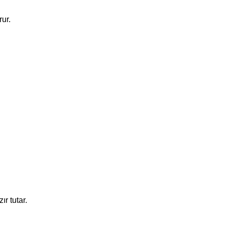
rur.
r tutar.