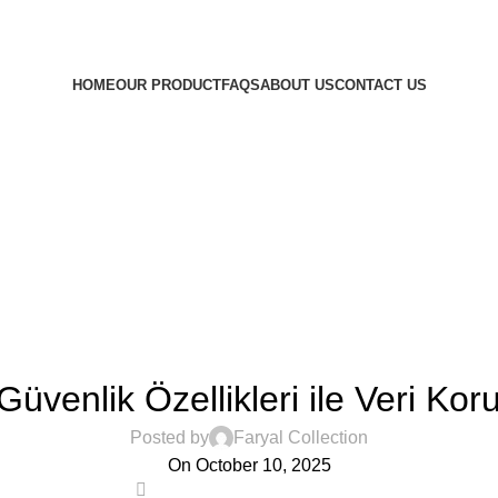
d out what we're celebrating! Retail customers only.
HOME
OUR PRODUCT
FAQS
ABOUT US
CONTACT US
CASIBOM TR
üvenlik Özellikleri ile Veri K
Posted by
Faryal Collection
On October 10, 2025
0