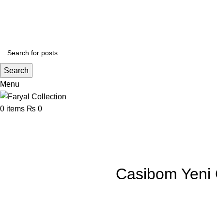
$20 off your $60 purchase! Use code CELEBRATION and read our
blog post
to fin
PAKISTAN
Search
Menu
0
items
₨
0
Blog
Home
casibom tr
Casibom Yeni G