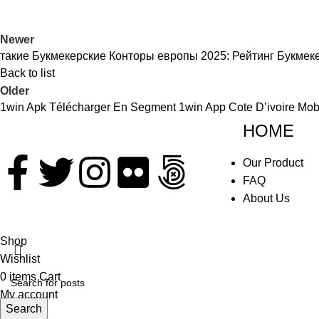
Newer
такие Букмекерские Конторы европы 2025: Рейтинг Букмек
Back to list
Older
1win Apk Télécharger En Segment 1win App Cote D’ivoire Mob
HOME
Our Product
FAQ
About Us
Shop
Wishlist
0
items
Cart
My account
Search