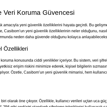
ile Veri Koruma Güvencesi
 amacıyla yeni güvenlik özelliklerini hayata geçirdi. Bu gelişmele
de, Casibom’un yeni güvenlik özelliklerinin neler olduğunu, nasıl 
atformunda neden daha güvende olduğunu kolayca anlayabileceks
Özellikleri
ni koruma konusunda ciddi yenilikler içeriyor. Bu sistem, veri şi
etkisiz erişim riskini minimize ederek, kişisel bilgilerin sızmas
algılıyor. Özetle, Casibom’un yeni güvenlik mimarisi, hem kullan
iri olarak öne çıkıyor. Özellikle, kullanıcı verileri uçtan uca g
256 gibi endüstri standardı şifreleme tekniklerini kullanarak sal