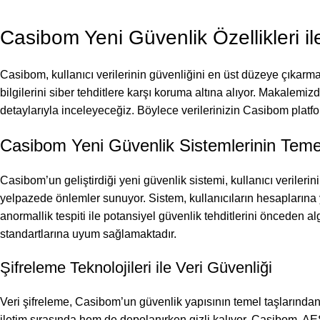
Casibom Yeni Güvenlik Özellikleri 
Casibom, kullanıcı verilerinin güvenliğini en üst düzeye çıkarmak
bilgilerini siber tehditlere karşı koruma altına alıyor. Makalemiz
detaylarıyla inceleyeceğiz. Böylece verilerinizin Casibom pl
Casibom Yeni Güvenlik Sistemlerinin Temel 
Casibom’un geliştirdiği yeni güvenlik sistemi, kullanıcı verileri
yelpazede önlemler sunuyor. Sistem, kullanıcıların hesaplarına y
anormallik tespiti ile potansiyel güvenlik tehditlerini önceden 
standartlarına uyum sağlamaktadır.
Şifreleme Teknolojileri ile Veri Güvenliği
Veri şifreleme, Casibom’un güvenlik yapısının temel taşlarından b
iletim sırasında hem de depolanırken gizli kalıyor. Casibom, AES-