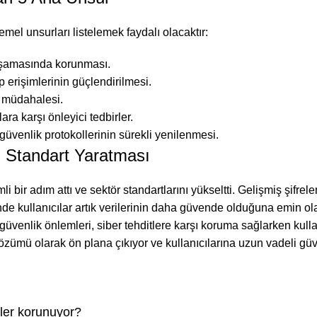
mel unsurları listelemek faydalı olacaktır:
aşamasında korunması.
 erişimlerinin güçlendirilmesi.
e müdahalesi.
lara karşı önleyici tedbirler.
güvenlik protokollerinin sürekli yenilenmesi.
 Standart Yaratması
 bir adım attı ve sektör standartlarını yükseltti. Gelişmiş şifrel
sinde kullanıcılar artık verilerinin daha güvende olduğuna emin o
üçlü güvenlik önlemleri, siber tehditlere karşı koruma sağlarken 
zümü olarak ön plana çıkıyor ve kullanıcılarına uzun vadeli güve
iler korunuyor?