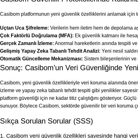
Casibom platformunun yeni güvenlik özelliklerini anlamak için te
Uçtan Uca Şifreleme:
Verilerin hem iletim hem de depolama 
Çok Faktörlü Doğrulama (MFA):
Ek güvenlik katmanı ile hesap
Gerçek Zamanlı İzleme:
Anormal hareketlerin anında tespiti v
Gelişmiş Yapay Zeka Tabanlı Tehdit Analizi:
Yeni nesil saldırı
Otomatik Güncelleme Mekanizması:
Sistem bileşenlerinin ve 
Sonuç: Casibom’un Veri Güvenliğinde Yeni
Casibom, yeni güvenlik özellikleriyle veri koruma alanında önemli
izleme ve yapay zeka tabanlı tehdit tespiti gibi yenilikler saye
platform güvenliği için ne kadar titiz çalıştığını gösteriyor. G
sunuyor. Böylece Casibom, sektörde güvenilir bir veri koruma çö
Sıkça Sorulan Sorular (SSS)
1. Casibom yeni güvenlik özellikleri sayesinde hangi ver