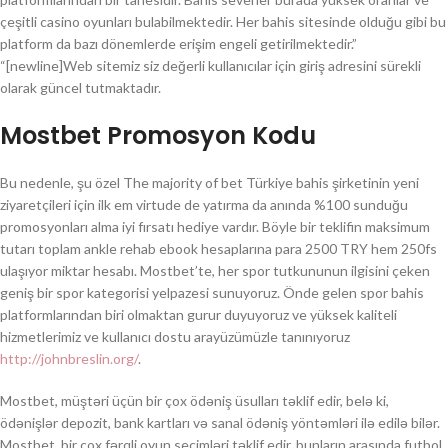
çeşitli casino oyunları bulabilmektedir. Her bahis sitesinde olduğu gibi bu
platform da bazı dönemlerde erişim engeli getirilmektedir.”
“[newline]Web sitemiz siz değerli kullanıcılar için giriş adresini sürekli
olarak güncel tutmaktadır.
Mostbet Promosyon Kodu
Bu nedenle, şu özel The majority of bet Türkiye bahis şirketinin yeni
ziyaretçileri için ilk em virtude de yatırma da anında %100 sunduğu
promosyonları alma iyi fırsatı hediye vardır. Böyle bir teklifin maksimum
tutarı toplam ankle rehab ebook hesaplarına para 2500 TRY hem 250fs
ulaşıyor miktar hesabı. Mostbet’te, her spor tutkununun ilgisini çeken
geniş bir spor kategorisi yelpazesi sunuyoruz. Önde gelen spor bahis
platformlarından biri olmaktan gurur duyuyoruz ve yüksek kaliteli
hizmetlerimiz ve kullanıcı dostu arayüzümüzle tanınıyoruz
http://johnbreslin.org/
.
Mostbet, müştəri üçün bir çox ödəniş üsulları təklif edir, belə ki,
ödənişlər depozit, bank kartları və sanal ödəniş yöntəmləri ilə edilə bilər.
Mostbet, bir çox fərqli oyun seçimləri təklif edir, bunların arasında futbol,