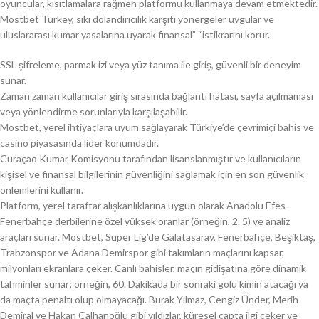
oyuncular, kısıtlamalara rağmen platformu kullanmaya devam etmektedir.
Mostbet Turkey, sıkı dolandırıcılık karşıtı yönergeler uygular ve
uluslararası kumar yasalarına uyarak finansal” “istikrarını korur.
SSL şifreleme, parmak izi veya yüz tanıma ile giriş, güvenli bir deneyim
sunar.
Zaman zaman kullanıcılar giriş sırasında bağlantı hatası, sayfa açılmaması
veya yönlendirme sorunlarıyla karşılaşabilir.
Mostbet, yerel ihtiyaçlara uyum sağlayarak Türkiye’de çevrimiçi bahis ve
casino piyasasında lider konumdadır.
Curaçao Kumar Komisyonu tarafından lisanslanmıştır ve kullanıcıların
kişisel ve finansal bilgilerinin güvenliğini sağlamak için en son güvenlik
önlemlerini kullanır.
Platform, yerel taraftar alışkanlıklarına uygun olarak Anadolu Efes-
Fenerbahçe derbilerine özel yüksek oranlar (örneğin, 2. 5) ve analiz
araçları sunar. Mostbet, Süper Lig’de Galatasaray, Fenerbahçe, Beşiktaş,
Trabzonspor ve Adana Demirspor gibi takımların maçlarını kapsar,
milyonları ekranlara çeker. Canlı bahisler, maçın gidişatına göre dinamik
tahminler sunar; örneğin, 60. Dakikada bir sonraki golü kimin atacağı ya
da maçta penaltı olup olmayacağı. Burak Yılmaz, Cengiz Ünder, Merih
Demiral ve Hakan Çalhanoğlu gibi yıldızlar, küresel çapta ilgi çeker ve