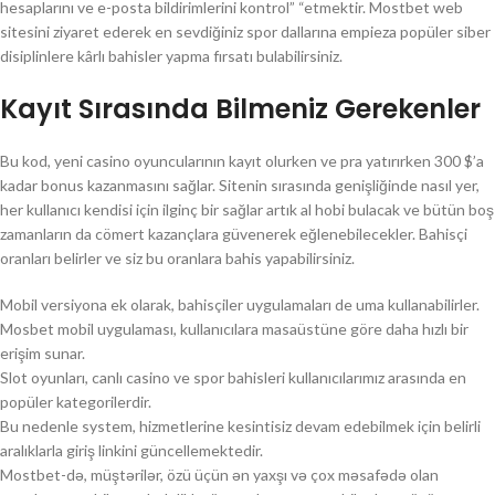
hesaplarını ve e-posta bildirimlerini kontrol” “etmektir. Mostbet web
sitesini ziyaret ederek en sevdiğiniz spor dallarına empieza popüler siber
disiplinlere kârlı bahisler yapma fırsatı bulabilirsiniz.
Kayıt Sırasında Bilmeniz Gerekenler
Bu kod, yeni casino oyuncularının kayıt olurken ve pra yatırırken 300 $’a
kadar bonus kazanmasını sağlar. Sitenin sırasında genişliğinde nasıl yer,
her kullanıcı kendisi için ilginç bir sağlar artık al hobi bulacak ve bütün boş
zamanların da cömert kazançlara güvenerek eğlenebilecekler. Bahisçi
oranları belirler ve siz bu oranlara bahis yapabilirsiniz.
Mobil versiyona ek olarak, bahisçiler uygulamaları de uma kullanabilirler.
Mosbet mobil uygulaması, kullanıcılara masaüstüne göre daha hızlı bir
erişim sunar.
Slot oyunları, canlı casino ve spor bahisleri kullanıcılarımız arasında en
popüler kategorilerdir.
Bu nedenle system, hizmetlerine kesintisiz devam edebilmek için belirli
aralıklarla giriş linkini güncellemektedir.
Mostbet-də, müştərilər, özü üçün ən yaxşı və çox məsafədə olan