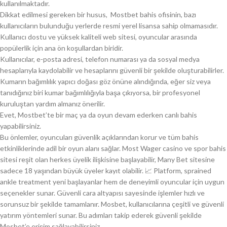
kullanılmaktadır.
Dikkat edilmesi gereken bir husus, Mostbet bahis ofisinin, bazı
kullanıcıların bulunduğu yerlerde resmi yerel lisansa sahip olmamasıdır.
Kullanıcı dostu ve yüksek kaliteli web sitesi, oyuncular arasında
popülerlik için ana ön koşullardan biridir.
Kullanıcılar, e-posta adresi, telefon numarası ya da sosyal medya
hesaplarıyla kaydolabilir ve hesaplarını güvenli bir şekilde oluşturabilirler.
Kumarın bağımlılık yapıcı doğası göz önüne alındığında, eğer siz veya
tanıdığınız biri kumar bağımlılığıyla başa çıkıyorsa, bir profesyonel
kuruluştan yardım almanız önerilir.
Evet, Mostbet’te bir maç ya da oyun devam ederken canlı bahis
yapabilirsiniz.
Bu önlemler, oyuncuları güvenlik açıklarından korur ve tüm bahis
etkinliklerinde adil bir oyun alanı sağlar. Most Wager casino ve spor bahis
sitesi reşit olan herkes üyelik ilişkisine başlayabilir, Many Bet sitesine
sadece 18 yaşından büyük üyeler kayıt olabilir. 📈 Platform, sprained
ankle treatment yeni başlayanlar hem de deneyimli oyuncular için uygun
seçenekler sunar. Güvenli cara altyapısı sayesinde işlemler hızlı ve
sorunsuz bir şekilde tamamlanır. Mosbet, kullanıcılarına çeşitli ve güvenli
yatırım yöntemleri sunar. Bu adımları takip ederek güvenli şekilde
Mosbet’e erişim sağlayabilirsiniz.