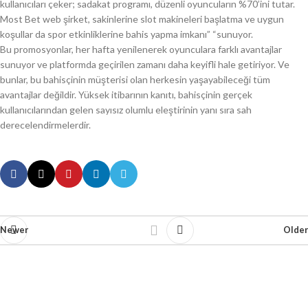
kullanıcıları çeker; sadakat programı, düzenli oyuncuların %70’ini tutar.
Most Bet web şirket, sakinlerine slot makineleri başlatma ve uygun
koşullar da spor etkinliklerine bahis yapma imkanı” “sunuyor.
Bu promosyonlar, her hafta yenilenerek oyunculara farklı avantajlar
sunuyor ve platformda geçirilen zamanı daha keyifli hale getiriyor. Ve
bunlar, bu bahisçinin müşterisi olan herkesin yaşayabileceği tüm
avantajlar değildir. Yüksek itibarının kanıtı, bahisçinin gerçek
kullanıcılarından gelen sayısız olumlu eleştirinin yanı sıra sah
derecelendirmelerdir.
Newer
Older