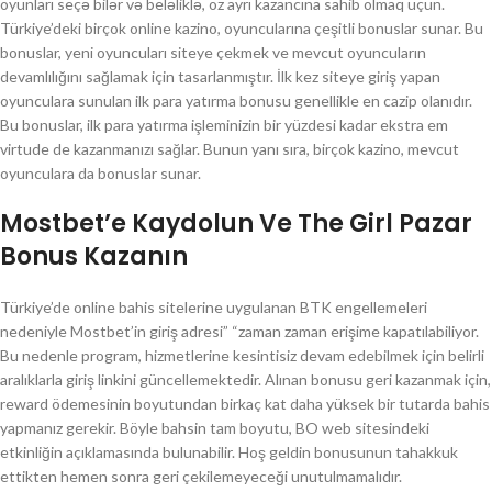
oyunları seçə bilər və beləliklə, öz ayrı kazancına sahib olmaq üçün.
Türkiye’deki birçok online kazino, oyuncularına çeşitli bonuslar sunar. Bu
bonuslar, yeni oyuncuları siteye çekmek ve mevcut oyuncuların
devamlılığını sağlamak için tasarlanmıştır. İlk kez siteye giriş yapan
oyunculara sunulan ilk para yatırma bonusu genellikle en cazip olanıdır.
Bu bonuslar, ilk para yatırma işleminizin bir yüzdesi kadar ekstra em
virtude de kazanmanızı sağlar. Bunun yanı sıra, birçok kazino, mevcut
oyunculara da bonuslar sunar.
Mostbet’e Kaydolun Ve The Girl Pazar
Bonus Kazanın
Türkiye’de online bahis sitelerine uygulanan BTK engellemeleri
nedeniyle Mostbet’in giriş adresi” “zaman zaman erişime kapatılabiliyor.
Bu nedenle program, hizmetlerine kesintisiz devam edebilmek için belirli
aralıklarla giriş linkini güncellemektedir. Alınan bonusu geri kazanmak için,
reward ödemesinin boyutundan birkaç kat daha yüksek bir tutarda bahis
yapmanız gerekir. Böyle bahsin tam boyutu, BO web sitesindeki
etkinliğin açıklamasında bulunabilir. Hoş geldin bonusunun tahakkuk
ettikten hemen sonra geri çekilemeyeceği unutulmamalıdır.