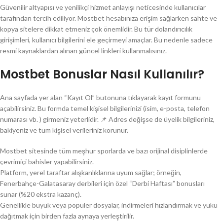
Güvenilir altyapısı ve yenilikçi hizmet anlayışı neticesinde kullanıcılar
tarafından tercih ediliyor. Mostbet hesabınıza erişim sağlarken sahte ve
kopya sitelere dikkat etmeniz çok önemlidir. Bu tür dolandırıcılık
girişimleri, kullanıcı bilgilerini ele geçirmeyi amaçlar. Bu nedenle sadece
resmi kaynaklardan alınan güncel linkleri kullanmalısınız.
Mostbet Bonuslar Nasıl Kullanılır?
Ana sayfada yer alan “Kayıt Ol” butonuna tıklayarak kayıt formunu
açabilirsiniz. Bu formda temel kişisel bilgilerinizi (isim, e-posta, telefon
numarası vb. ) girmeniz yeterlidir. 📌 Adres değişse de üyelik bilgileriniz,
bakiyeniz ve tüm kişisel verileriniz korunur.
Mostbet sitesinde tüm meşhur sporlarda ve bazı orijinal disiplinlerde
çevrimiçi bahisler yapabilirsiniz.
Platform, yerel taraftar alışkanlıklarına uyum sağlar; örneğin,
Fenerbahçe-Galatasaray derbileri için özel “Derbi Haftası” bonusları
sunar (%20 ekstra kazanç).
Genellikle büyük veya popüler dosyalar, indirmeleri hızlandırmak ve yükü
dağıtmak için birden fazla aynaya yerleştirilir.