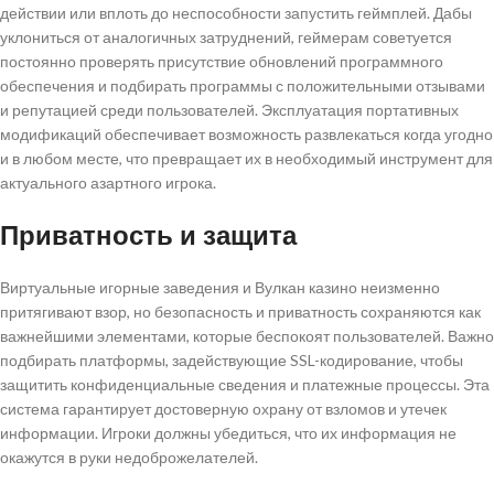
действии или вплоть до неспособности запустить геймплей. Дабы
уклониться от аналогичных затруднений, геймерам советуется
постоянно проверять присутствие обновлений программного
обеспечения и подбирать программы с положительными отзывами
и репутацией среди пользователей. Эксплуатация портативных
модификаций обеспечивает возможность развлекаться когда угодно
и в любом месте, что превращает их в необходимый инструмент для
актуального азартного игрока.
Приватность и защита
Виртуальные игорные заведения и Вулкан казино неизменно
притягивают взор, но безопасность и приватность сохраняются как
важнейшими элементами, которые беспокоят пользователей. Важно
подбирать платформы, задействующие SSL-кодирование, чтобы
защитить конфиденциальные сведения и платежные процессы. Эта
система гарантирует достоверную охрану от взломов и утечек
информации. Игроки должны убедиться, что их информация не
окажутся в руки недоброжелателей.