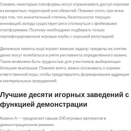
Скажем, некоторые платформы могут ограничивать доступ игрокам
из конкретных территорий или областей. Помимо этого, при всем
при том, что значительный степень безопасности текущих
инноваций, всегда существует риск столкнуться с фейковыми
платформами. Поэтому необходимо подбирать только
сертифицированные игровые клубы с хорошей репутацией.
Денежные лимиты ещё играют важную задачу: пределы на снятие
денег могут колебаться в учёте регламента определённого казино.
Такое возможно быть трудностью для участников, выбирающих
большие выигрыши. Помимо всего, важно осознавать о нормах
ответственной игры, чтобы предотвратить формирования аддикции
и материальных затруднений.
Лучшие десяти игорных заведений с
функцией демонстрации
Казино A — предлагает свыше 200 игровых автоматов в
демонстрационном режиме.
Гэмблинг-платформа B — концентрируется на одноруких бандитах с