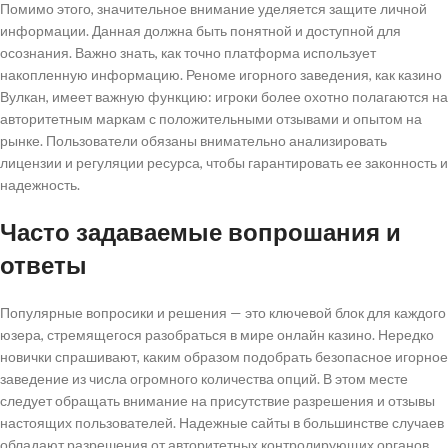
Помимо этого, значительное внимание уделяется защите личной
информации. Данная должна быть понятной и доступной для
осознания. Важно знать, как точно платформа использует
накопленную информацию. Реноме игорного заведения, как казино
Вулкан, имеет важную функцию: игроки более охотно полагаются на
авторитетным маркам с положительными отзывами и опытом на
рынке. Пользователи обязаны внимательно анализировать
лицензии и регуляции ресурса, чтобы гарантировать ее законность и
надежность.
Часто задаваемые вопрошания и
ответы
Популярные вопросики и решения — это ключевой блок для каждого
юзера, стремящегося разобраться в мире онлайн казино. Нередко
новички спрашивают, каким образом подобрать безопасное игорное
заведение из числа огромного количества опций. В этом месте
следует обращать внимание на присутствие разрешения и отзывы
настоящих пользователей. Надежные сайты в большинстве случаев
обладают разрешения от авторитетных контролирующих органов,