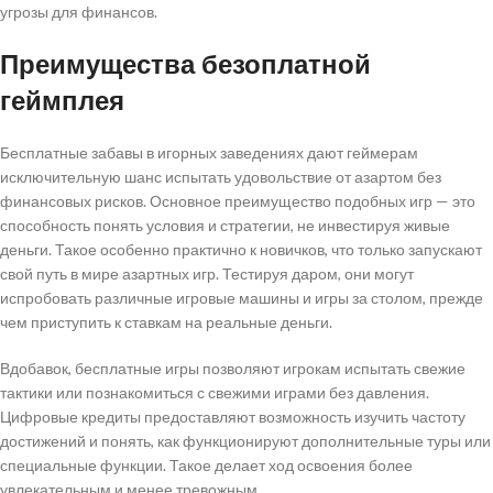
угрозы для финансов.
Преимущества безоплатной
геймплея
Бесплатные забавы в игорных заведениях дают геймерам
исключительную шанс испытать удовольствие от азартом без
финансовых рисков. Основное преимущество подобных игр — это
способность понять условия и стратегии, не инвестируя живые
деньги. Такое особенно практично к новичков, что только запускают
свой путь в мире азартных игр. Тестируя даром, они могут
испробовать различные игровые машины и игры за столом, прежде
чем приступить к ставкам на реальные деньги.
Вдобавок, бесплатные игры позволяют игрокам испытать свежие
тактики или познакомиться с свежими играми без давления.
Цифровые кредиты предоставляют возможность изучить частоту
достижений и понять, как функционируют дополнительные туры или
специальные функции. Такое делает ход освоения более
увлекательным и менее тревожным.