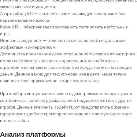
эксклюзивными функциями.
Азартный клуб C — знаменит своим великодушным призом без
первоначального взноса.
Казино D — обеспечивает возможность тестировать настольные
игры.
Игровое заведение E — отличается качественной визуальными
эффектами и интерфейсом.
Достоинства применения демонстрационного режима явны: игроки
имеют возможность осваивать правила игр, разрабатывать
стратегии и испытывать новые игры без нужды тратить настоящие
деньги. Данное важно для тех, кто новичков в деле, какие только
начинают свое приключение в мире азартных игр.
При подбора виртуального казино с демо-режимом следует учесть
сертификаты, наличие русскоязычной поддержки и отзывы других
игроков. Данные элементы содействуют предотвратить обмана и
гарантируют удобное времяпрепровождение в виртуальном мире
игорных забав.
Анализ платформы