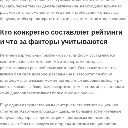
Однако, перед тем как делать заключение, необходимо вдумчиво
рассмотреть положения снятия денег и требования к отыгрышу
бонусов, чтобы предотвратить негативных моментов в перспективе.
Кто конкретно составляет рейтинги
и что за факторы учитываются
Рейтинги виртуальных гэмблинговых платформ составляются
многочисленными компаниями и экспертами, которые
рассматривают разнообразие критериев. Основные элементы
включают в себя доверие, разрешение и авторитет гэмблинг-
платформы. Значимым моментом является вдобавок выбор игр и
софта. Казино с обширным ассортиментом слотов, игр за столом и
лайв-дилеров заслуживают более высокие оценки.
Еще одним из существенным критерием становится акционная
стратегия. Азартные площадки, дающие большие вступительные
бонусы, регулярные промоакции и программы лояльности,
завлекают больше фокуса со стороны игроков и специалистов.