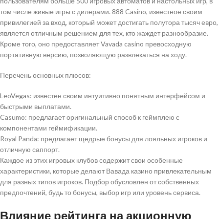
пользователям больше 500 игровых автоматов и настольных игр, в
том числе живые игры с дилерами. 888 Casino, известное своим
привилегией за вход, который может достигать полутора тысяч евро,
является отличным решением для тех, кто жаждет разнообразие.
Кроме того, оно предоставляет Vavada casino превосходную
портативную версию, позволяющую развлекаться на ходу.
Перечень основных плюсов:
LeoVegas: известен своим интуитивно понятным интерфейсом и
быстрыми выплатами.
Casumo: предлагает оригинальный способ к геймплею с
компонентами геймификации.
Royal Panda: предлагает щедрые бонусы для лояльных игроков и
отличную саппорт.
Каждое из этих игровых клубов содержит свои особенные
характеристики, которые делают Вавада казино привлекательным
для разных типов игроков. Подбор обусловлен от собственных
предпочтений, будь то бонусы, выбор игр или уровень сервиса.
Влияние рейтинга на акционную