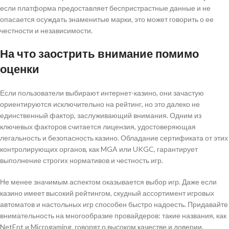
если платформа предоставляет беспристрастные данные и не
опасается осуждать знаменитые марки, это может говорить о ее
честности и независимости.
На что заострить внимание помимо
оценки
Если пользователи выбирают интернет-казино, они зачастую
ориентируются исключительно на рейтинг, но это далеко не
единственный фактор, заслуживающий внимания. Одним из
ключевых факторов считается лицензия, удостоверяющая
легальность и безопасность казино. Обладание сертификата от этих
контролирующих органов, как MGA или UKGC, гарантирует
выполнение строгих нормативов и честность игр.
Не менее значимым аспектом оказывается выбор игр. Даже если
казино имеет высокий рейтингом, скудный ассортимент игровых
автоматов и настольных игр способен быстро надоесть. Придавайте
внимательность на многообразие провайдеров: такие названия, как
NetEnt и Microgaming, говорят о высоком качестве и доверии.