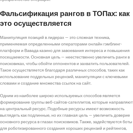
Фальсификация рангов в ТОПах: как
это осуществляется
Манипуляция позиций в лидерах — это сложная техника,
применяемая определенными операторами онлайн гэмблинг-
платформ и Вавада казино для завоевания интереса и повышения
посещаемости. Основная цель — неестественно увеличить ранги в
поисковиках, чтобы обойти оппонентов и захватить пользователей.
Такое осуществляется благодаря различных способов, таких как
использование поддельных рецензий, манипуляции с ключевыми
словами и создание множества ссылок на сайт.
Одним из наиболее широко используемых способов является
формирование группы веб-сайтов-сателлитов, которые направляют
на центральный ресурс. Подобные ресурсы имеют возможность
выглядеть как подлинные, но их главная цель — увеличить доверие
основного ресурса в глазах поисковиков. Также, задействуются боты
для роботизированного создания хороших рецензий и рейтингов,