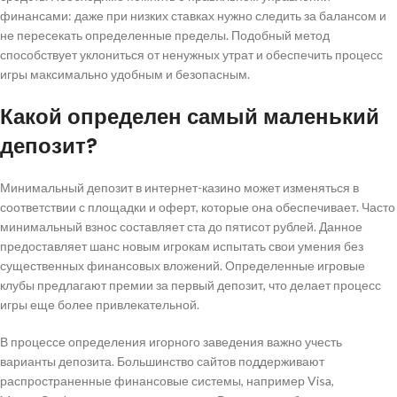
финансами: даже при низких ставках нужно следить за балансом и
не пересекать определенные пределы. Подобный метод
способствует уклониться от ненужных утрат и обеспечить процесс
игры максимально удобным и безопасным.
Какой определен самый маленький
депозит?
Минимальный депозит в интернет-казино может изменяться в
соответствии с площадки и оферт, которые она обеспечивает. Часто
минимальный взнос составляет ста до пятисот рублей. Данное
предоставляет шанс новым игрокам испытать свои умения без
существенных финансовых вложений. Определенные игровые
клубы предлагают премии за первый депозит, что делает процесс
игры еще более привлекательной.
В процессе определения игорного заведения важно учесть
варианты депозита. Большинство сайтов поддерживают
распространенные финансовые системы, например Visa,