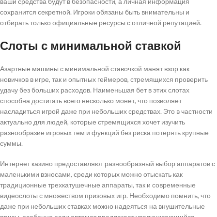
ваши средства будут в безопасности, а личная информация
сохранится секретной. Игроки обязаны быть внимательны и
отбирать только официальные ресурсы с отличной репутацией.
Слоты с минимальной ставкой
Азартные машины с минимальной ставочкой манят взор как
новичков в игре, так и опытных геймеров, стремящихся проверить
удачу без больших расходов. Наименьшая бет в этих слотах
способна достигать всего несколько монет, что позволяет
насладиться игрой даже при небольших средствах. Это в частности
актуально для людей, которые стремящихся хочет изучить
разнообразие игровых тем и функций без риска потерять крупные
суммы.
Интернет казино предоставляют разнообразный выбор аппаратов с
маленькими взносами, среди которых можно отыскать как
традиционные трехкатушечные аппараты, так и современные
видеослоты с множеством призовых игр. Необходимо помнить, что
даже при небольших ставках можно надеяться на внушительные
призы, особенно если автомат предлагает увеличивающийся