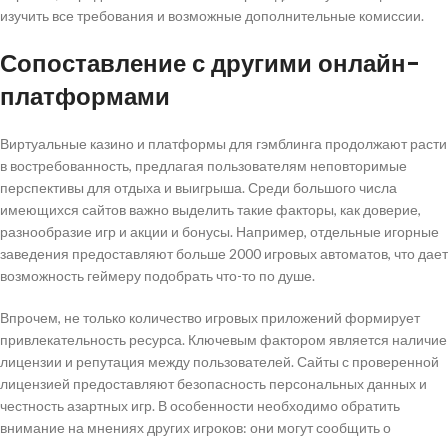
изучить все требования и возможные дополнительные комиссии.
Сопоставление с другими онлайн-
платформами
Виртуальные казино и платформы для гэмблинга продолжают расти
в востребованность, предлагая пользователям неповторимые
перспективы для отдыха и выигрыша. Среди большого числа
имеющихся сайтов важно выделить такие факторы, как доверие,
разнообразие игр и акции и бонусы. Например, отдельные игорные
заведения предоставляют больше 2000 игровых автоматов, что дает
возможность геймеру подобрать что-то по душе.
Впрочем, не только количество игровых приложений формирует
привлекательность ресурса. Ключевым фактором является наличие
лицензии и репутация между пользователей. Сайты с проверенной
лицензией предоставляют безопасность персональных данных и
честность азартных игр. В особенности необходимо обратить
внимание на мнениях других игроков: они могут сообщить о