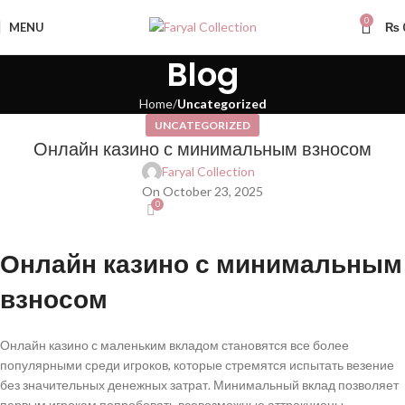
0
MENU
₨
Blog
Home
Uncategorized
UNCATEGORIZED
Онлайн казино с минимальным взносом
Faryal Collection
On October 23, 2025
0
Онлайн казино с минимальным
взносом
Онлайн казино с маленьким вкладом становятся все более
популярными среди игроков, которые стремятся испытать везение
без значительных денежных затрат. Минимальный вклад позволяет
первым игрокам попробовать всевозможные аттракционы,