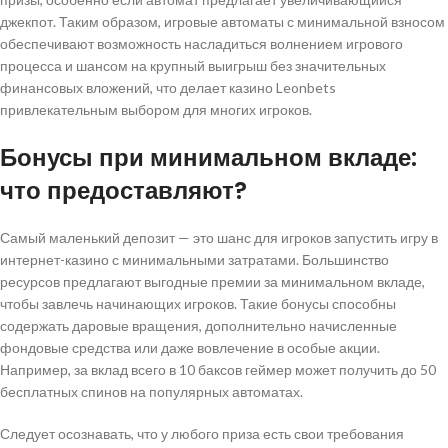
джекпот. Таким образом, игровые автоматы с минимальной взносом
обеспечивают возможность насладиться волнением игрового
процесса и шансом на крупный выигрыш без значительных
финансовых вложений, что делает казино Leonbets
привлекательным выбором для многих игроков.
Бонусы при минимальном вкладе:
что предоставляют?
Самый маленький депозит — это шанс для игроков запустить игру в
интернет-казино с минимальными затратами. Большинство
ресурсов предлагают выгодные премии за минимальном вкладе,
чтобы завлечь начинающих игроков. Такие бонусы способны
содержать даровые вращения, дополнительно начисленные
фондовые средства или даже вовлечение в особые акции.
Например, за вклад всего в 10 баксов геймер может получить до 50
бесплатных спинов на популярных автоматах.
Следует осознавать, что у любого приза есть свои требования