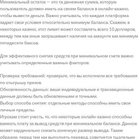
Минимальный остаток — это та денежная сумма, которую
пользователь должен иметь на своем балансе в онлайн-казино,
чтобы вывести деньги. Важно учитывать, что каждая платформа
задает свои условия относительно минимум баланса. Скажем, в
некоторых казино, этот лимит может составлять всего 10 долларов,
между тем как иные запрашивают наличия на аккаунте как минимум
пятидесяти баксов.
Для эффективного снятия средств при минимальном счете важно
учитывать определенные важных факторов:
Проверка требований: проверьте, что вы исполнили все требования
по отыгрышу призов.
Обновленность данных: ваши индивидуальные и транзакционные
данные должны быть обновленными и точными.
Выбор способа снятия: отдельные методы способны иметь свои
личные пределы.
Игрокам стоит учесть, то, что некоторые онлайн-казино способны
взимать плату за вывод средств при минимальном балансе. Данное
может кардинально снизить конечную размер вывода. Таким
образом, перед тем как выполнять перевод, советуется тщательно