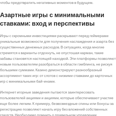
чтобы предотвратить негативных моментов в будущем.
Азартные игры с минимальными
ставками: вход и перспективы
Игры с скромными инвестициями раскрывают перед геймерами
уникальные возможности для получения наслаждения и азарта без
существенных денежных расходов. В ситуациях, когда многие
стремятся к варианты отдохнуть, не опустошая карман, такие
забавы становятся настоящей находкой. Эти платформы позволяют
новым пользователям разобраться в области гэмблинга, не рискуя
большими суммами. Казино демонстрируют разнообразный
ассортимент таких игр: от слотов с низкими ставками до карточных
игр с минимальными бай-инами.
Интернет игорные заведения пытаются заинтересовать
пользователей акциями и акциями, которые обеспечивают участие
еще более легким. К примеру, безвозмездные спины или бонусы за
регистрацию позволяют начать игру без вложений собственных
средств. Необходимо помнить о правильном управлении