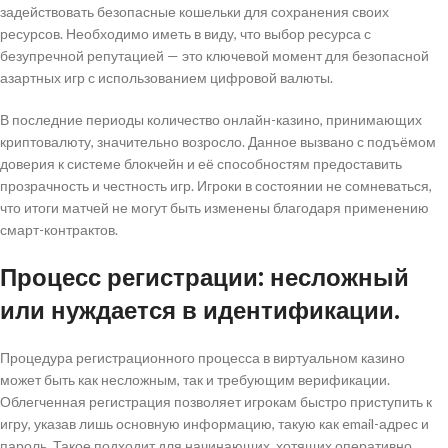
задействовать безопасные кошельки для сохранения своих
ресурсов. Необходимо иметь в виду, что выбор ресурса с
безупречной репутацией — это ключевой момент для безопасной
азартных игр с использованием цифровой валюты.
В последние периоды количество онлайн-казино, принимающих
криптовалюту, значительно возросло. Данное вызвано с подъёмом
доверия к системе блокчейн и её способностям предоставить
прозрачность и честность игр. Игроки в состоянии не сомневаться,
что итоги матчей не могут быть изменены благодаря применению
смарт-контрактов.
Процесс регистрации: несложный
или нуждается в идентификации.
Процедура регистрационного процесса в виртуальном казино
может быть как несложным, так и требующим верификации.
Облегченная регистрация позволяет игрокам быстро приступить к
игру, указав лишь основную информацию, такую как email-адрес и
пароль. Такое подходит для начинающих, хотящих оперативно