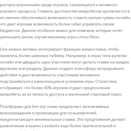
распространенными среди игроков, стремящихся к активного
игрового процесса. Главное достоинство микробетов проявляется в
их умении обеспечивать возможность ставить малые суммы онлайн,
что дает игрокам возможность более гибко управлять своим
бюджетом. Данное особенно важно для новичков, которые хотят
уменьшить риски, изучая механику игры слоты Леон.
Live-казино активно интегрируют функцию микроставок, чтобы
привлечь более широкую публику. Например, в играх типа рулетки
онлайн или двадцать одно участники могут делать ставки на каждое
кручение или раздачу. Данное создает атмосферу непрерывного
действия и дает возможность участникам мгновенно
подстраиваться к изменяющимся условиям игры. Статистика
отображает, что более 60% игроков отдают предпочтение
микробеты за их легкость доступа и маленький стартовый порог.
Платформы для live-игр также предлагают эксклюзивные
вознаграждения и промоакции для пользователей,
предпочитающих минимальные ставки. Эти предложения делают
развлечение в казино Leonbets еще более притягательной и