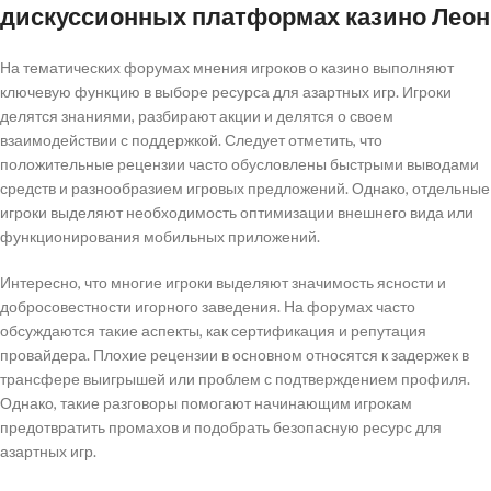
дискуссионных платформах казино Леон
На тематических форумах мнения игроков о казино выполняют
ключевую функцию в выборе ресурса для азартных игр. Игроки
делятся знаниями, разбирают акции и делятся о своем
взаимодействии с поддержкой. Следует отметить, что
положительные рецензии часто обусловлены быстрыми выводами
средств и разнообразием игровых предложений. Однако, отдельные
игроки выделяют необходимость оптимизации внешнего вида или
функционирования мобильных приложений.
Интересно, что многие игроки выделяют значимость ясности и
добросовестности игорного заведения. На форумах часто
обсуждаются такие аспекты, как сертификация и репутация
провайдера. Плохие рецензии в основном относятся к задержек в
трансфере выигрышей или проблем с подтверждением профиля.
Однако, такие разговоры помогают начинающим игрокам
предотвратить промахов и подобрать безопасную ресурс для
азартных игр.