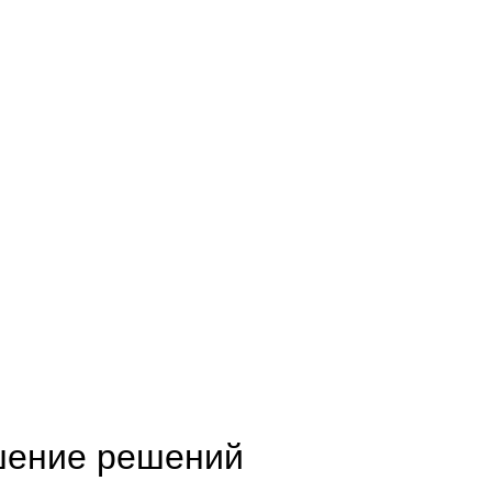
шение решений