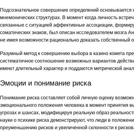
Подсознательное совершение определений основывается н
мнемонических структурах. В момент когда личность встреч
связанные с ситуацией аффективные ассоциации, формиру
соматических знаков, был описан исследователем мозга А
не имея возможности рационально доказать собственный 
Разумный метод к совершению выбора в
казино комета
пре
систематичное соотношение возможных вариантов действий.
имеют длительный характер и поддаются метрической анал
Эмоции и понимание риска
Понимание риска составляет собой личную оценку возможн
эмоционального положения человека в момент принятия в
угрозах и шансах, модифицируя реальную образ реальност
науки о психике риска демонстрируют, что люди в положен
преуменьшению рисков и увеличенной склонности к риско