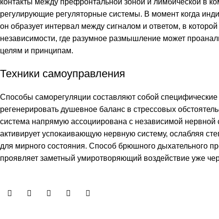
контакты между префронтальной зоной и лимбической в ко
регулирующие регуляторные системы. В момент когда индив
он образует интервал между сигналом и ответом, в которо
независимости, где разумное размышление может проанал
целям и принципам.
Техники самоуправления
Способы саморегуляции составляют собой специфические 
регенерировать душевное баланс в стрессовых обстоятель
система напрямую ассоциирована с независимой нервной 
активирует успокаивающую нервную систему, ослабляя сте
для мирного состояния. Способ брюшного дыхательного проц
проявляет заметный умиротворяющий воздействие уже чере