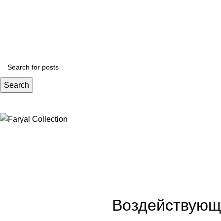
$20 off your $60 purchase! Use code CELEBRATION and read our
blog post
to fin
PAKISTAN
Search
Blog
Home
Uncategorized
Воздействующ