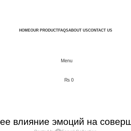
d out what we're celebrating! Retail customers only.
HOME
OUR PRODUCT
FAQS
ABOUT US
CONTACT US
Menu
₨
0
UNCATEGORIZED
ее влияние эмоций на совер