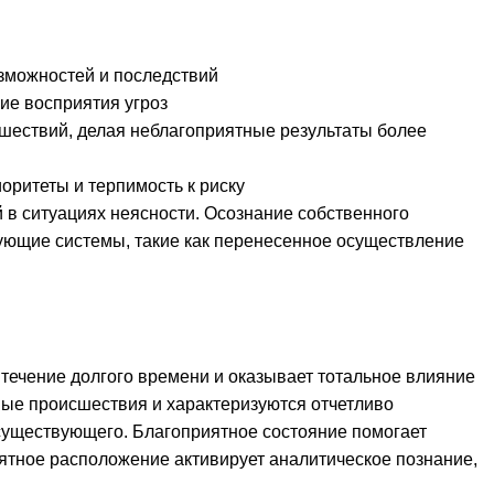
озможностей и последствий
ие восприятия угроз
сшествий, делая неблагоприятные результаты более
оритеты и терпимость к риску
в ситуациях неясности. Осознание собственного
рующие системы, такие как перенесенное осуществление
течение долгого времени и оказывает тотальное влияние
ные происшествия и характеризуются отчетливо
существующего. Благоприятное состояние помогает
иятное расположение активирует аналитическое познание,