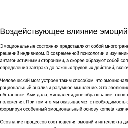
Воздействующее влияние эмоций
Эмоциональные состояния представляют собой многогран
решений индивидом. В современной психологии и изучении
антагонистичными сторонами, а скорее образуют собой со
определения завтрака до важных трудовых действий, вклю
Человеческий мозг устроен таким способом, что эмоционал
рациональный анализ и разумное мышление. Это эволюцио
обстановке. Амигдала, миндалевидное образование головн
положения. При том что мы оказываемся с необходимостью
формируя особенный эмоциональный основу kometa казино
Осознание процессов соотношения эмоций и интеллекта д