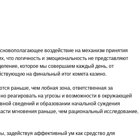
основополагающее воздействие на механизм принятия
, что логичность и эмоциональность не представляют
деление, которое мы совершаем каждый день, от
йствующую на финальный итог комета казино.
тся раньше, чем лобная зона, ответственная за
о реагировать на угрозы и возможности в окружающей
ивной сведений и образовании начальной суждения
части мгновения раньше, чем рациональный исследование,
ы, задействуя аффективный ум как средство для