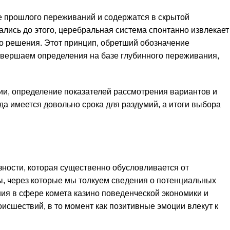
е прошлого переживаний и содержатся в скрытой
чались до этого, церебральная система спонтанно извлекает
 решения. Этот принцип, обретший обозначение
овершаем определения на базе глубинного переживания,
и, определение показателей рассмотрения вариантов и
а имеется довольно срока для раздумий, а итоги выбора
зности, которая существенно обусловливается от
, через которые мы толкуем сведения о потенциальных
ия в сфере комета казино поведенческой экономики и
исшествий, в то момент как позитивные эмоции влекут к