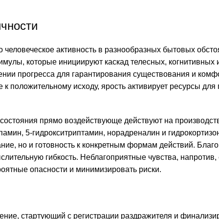
ичности
о человеческое активность в разнообразных бытовых обсто
мулы, которые инициируют каскад телесных, когнитивных 
ении прогресса для гарантирования существования и комфо
 к положительному исходу, ярость активирует ресурсы для 
состояния прямо воздействующе действуют на производств
опамин, 5-гидрокситриптамин, норадреналин и гидрокорти
ние, но и готовность к конкретным формам действий. Благ
слительную гибкость. Неблагоприятные чувства, напротив
роятные опасности и минимизировать риски.
ение, стартующий с регистрации раздражителя и финализи