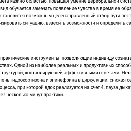
мета казино областью, повышая умение церебральной сист
ид обучается замечать появление чувства в время ее обра
й становится возможным целенаправленный отбор пути пост
изировать ситуацию, взвесить возможности и определить 
практические инструменты, позволяющие индивиду сознате
ствах. Одной из наиболее реальных и продуктивных способ
структурой, контролирующей аффективными ответами. Нет
пень гидрокортизона и эпинефрина в циркуляции, снижая 
есса, при которой вдох реализуется на счет 4, пауза дыхат
з несколько минут практики.