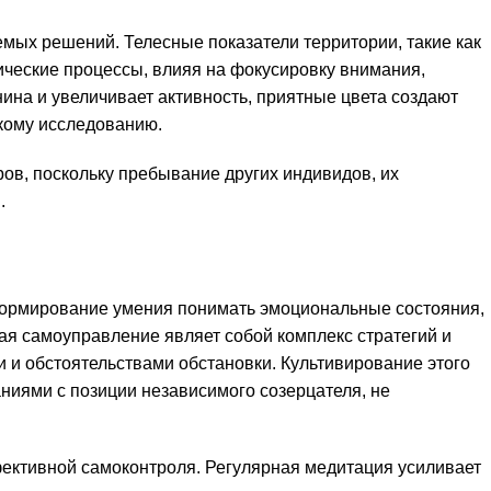
ых решений. Телесные показатели территории, такие как
гические процессы, влияя на фокусировку внимания,
ина и увеличивает активность, приятные цвета создают
кому исследованию.
ов, поскольку пребывание других индивидов, их
.
 формирование умения понимать эмоциональные состояния,
ая самоуправление являет собой комплекс стратегий и
 и обстоятельствами обстановки. Культивирование этого
ниями с позиции независимого созерцателя, не
ективной самоконтроля. Регулярная медитация усиливает