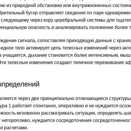
из природной обстановки или внутрижизненных состояний
 Зрительный бугор отправляет сведения по паре одноврем
, следующему через кору церебральной системы для тщате
тенциальную опасность и анализировать положение более т
ждение сигнала, сопоставляя приходящую данные с храня
видное тело активирует цепь телесных изменений через а
 учащается, дыхание становится более интенсивным, мышц
ти телесные изменения создают типичное переживание аффе
определений
вляется через две принципиально отличающиеся структуры
тура 1 работает спонтанно, оперативно и не нуждается осо
ожность мгновенно рассматривать ситуации, определять ша
т неторопливо, нуждается сосредоточения сосредоточеннос
и расчетами.