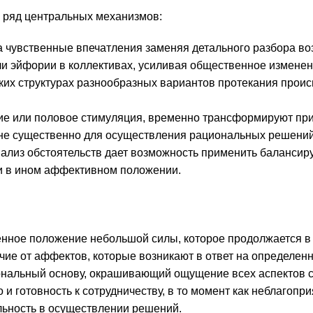
з ряд центральных механизмов:
на чувственные впечатления заменяя детального разбора в
и эйфории в коллективах, усиливая общественное изменен
ких структурах разнообразных вариантов протекания прои
ние или половое стимуляция, временно трансформируют при
не существенно для осуществления рациональных решений 
нализ обстоятельств дает возможность применить баланси
и в ином аффективном положении.
нное положение небольшой силы, которое продолжается в 
чие от аффектов, которые возникают в ответ на определен
ональный основу, окрашивающий ощущение всех аспектов 
и готовность к сотрудничеству, в то момент как неблагопр
льность в осуществлении решений.