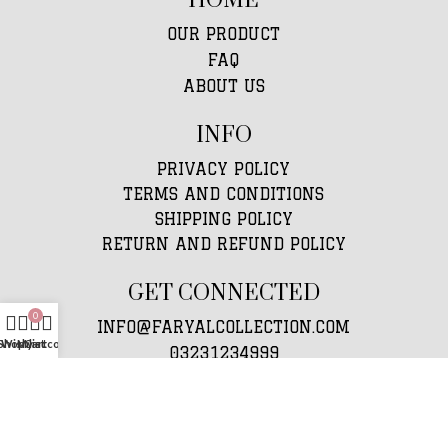
HOME
OUR PRODUCT
FAQ
ABOUT US
INFO
PRIVACY POLICY
TERMS AND CONDITIONS
SHIPPING POLICY
RETURN AND REFUND POLICY
GET CONNECTED
0
INFO@FARYALCOLLECTION.COM
Shop
Wishlist
My account
Cart
03231234999
PAKISTAN LAHORE