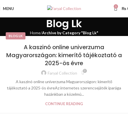
0
MENU
₨
Blog Lk
Home
Archive by Category "Blog Lk"
BLOG LK
A kaszinó online univerzuma
Magyarországon: kimerítő tájékoztató a
2025-ös évre
0
Faryal Collection
A kaszinó online univerzuma Magyarországon: kimerítő
tájékoztató a 2025-ös évreAz internetes szerencsejáték iparága
hazánkban a közelmú...
CONTINUE READING